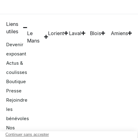
Liens
utiles
Le
Lorient
Laval
Blois
Amiens
Mans
Devenir
exposant
Actus &
coulisses
Boutique
Presse
Rejoindre
les
bénévoles
Nos
partenaires