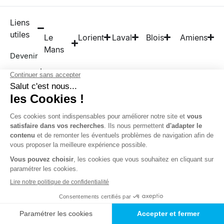
Liens
utiles
Le
Lorient
Laval
Blois
Amiens
Mans
Devenir
exposant
Actus &
coulisses
Boutique
Presse
Rejoindre
les
bénévoles
Nos
partenaires
FAQ