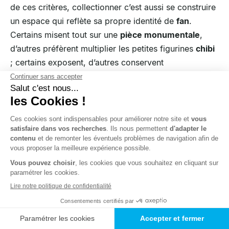
de ces critères, collectionner c’est aussi se construire
un espace qui reflète sa propre identité de
fan
.
Certains misent tout sur une
pièce monumentale
,
d’autres préfèrent multiplier les petites figurines
chibi
; certains exposent, d’autres conservent
précieusement en boîte.
Peu importe la voie que vous empruntez, l’essentiel
est d’y trouver du plaisir. Une collection réussie n’est
pas celle qui a le plus de valeur marchande, mais
celle qui vous fait sourire chaque fois que vous la
regardez.
Alors, que vous soyez sur le point d’acheter votre
première figurine
ou d’ajouter une
nouveauté 2025
à une collection déjà riche, souvenez-vous : chaque
pièce n’est pas qu’un objet, c’est une part de vous, un