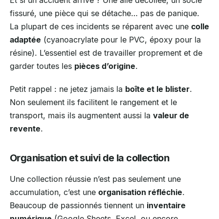
Et si un accident arrive ? Une aile décollée, un socle
fissuré, une pièce qui se détache… pas de panique.
La plupart de ces incidents se réparent avec une
colle
adaptée
(cyanoacrylate pour le PVC, époxy pour la
résine). L’essentiel est de travailler proprement et de
garder toutes les
pièces d’origine
.
Petit rappel : ne jetez jamais la
boîte et le blister
.
Non seulement ils facilitent le rangement et le
transport, mais ils augmentent aussi la
valeur de
revente
.
Organisation et suivi de la collection
Une collection réussie n’est pas seulement une
accumulation, c’est une
organisation réfléchie
.
Beaucoup de passionnés tiennent un
inventaire
numérique
(Google Sheets, Excel, ou encore