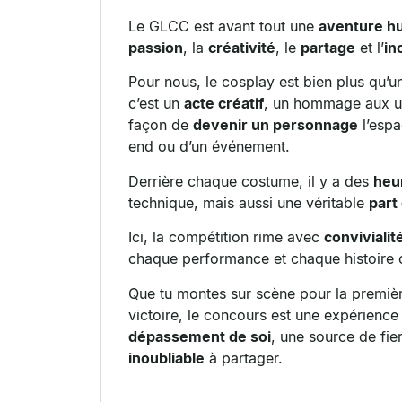
Le GLCC est avant tout une
aventure h
passion
, la
créativité
, le
partage
et l’
in
Pour nous, le
cosplay
est bien plus qu’u
c’est un
acte créatif
, un
hommage
aux u
façon de
devenir un personnage
l’espa
end ou d’un événement.
Derrière chaque costume, il y a des
heur
technique
, mais aussi une véritable
part
Ici, la
compétition
rime avec
convivialit
chaque
performance
et chaque
histoire
c
Que tu montes sur scène pour la première
victoire
, le concours est une
expérience
dépassement de soi
, une source de
fie
inoubliable
à partager.