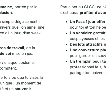
umaine
, portée par la
Participer au GLCC, ce n’
clusion
.
c’est aussi
profiter d’av
n simple déguisement :
Un Pass 1 jour offe
nivers que l’on aime, une
pour toi et ton help
ce d’un jour, d’un week-
Un vestiaire gratuit
cosplayeuses et les
Des lots attractifs
e
es de travail
, de la
Une couverture pho
 de soi
mise en jeu.
pour garder un souve
Un tremplin pour ta
é
: chaque
costume
,
professionnel·le·s, f
omptent.
partage ton univers 
 fois ou que tu vises la
 unique
: un moment de
rté
et un
souvenir