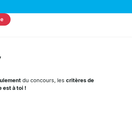
ie
y
ulement
du concours, les
critères de
est à toi !