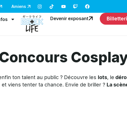
Amiens
Devenir exposant
Billetter
nfos
Concours Cospla
 enfin ton talent au public ? Découvre les
lots
, le
déro
 et viens tenter ta chance. Envie de briller ?
La scène 