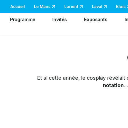
Accueil
Le Mans
Lorient
Laval
Blois
Programme
Invités
Exposants
I
Et si cette année, le cosplay révélait
notation
…