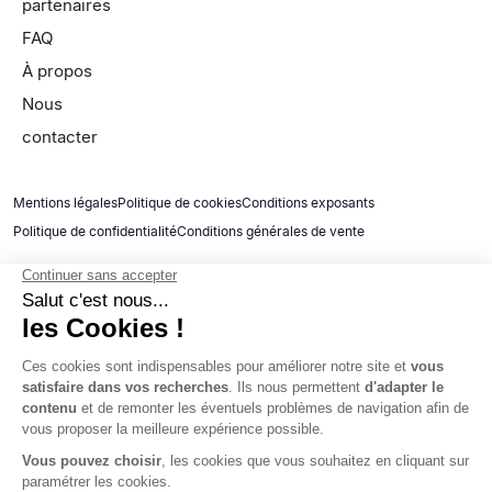
partenaires
FAQ
À propos
Nous
contacter
Mentions légales
Politique de cookies
Conditions exposants
Politique de confidentialité
Conditions générales de vente
© 2025 JCK Production & Événementiel