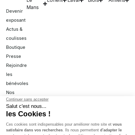
Le
Lorient
Laval
Blois
Amiens
Mans
Devenir
exposant
Actus &
coulisses
Boutique
Presse
Rejoindre
les
bénévoles
Nos
partenaires
FAQ
À propos
Nous