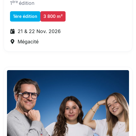
ère
1
édition
1ère édition
3 800 m²
21 & 22 Nov. 2026
Mégacité