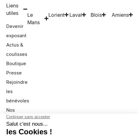
Liens
utiles
Le
Lorient
Laval
Blois
Amiens
Mans
Devenir
exposant
Actus &
coulisses
Boutique
Presse
Rejoindre
les
bénévoles
Nos
partenaires
FAQ
À propos