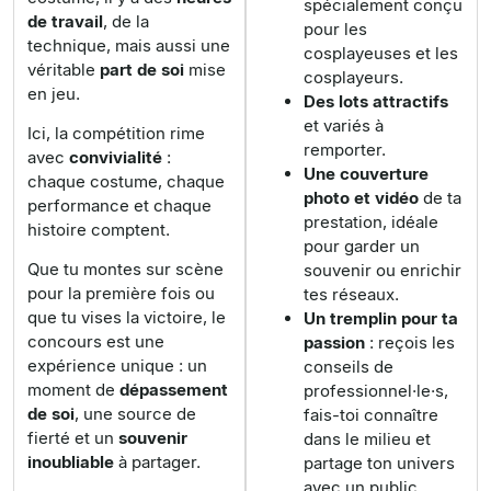
spécialement conçu
de travail
, de la
pour les
technique
, mais aussi une
cosplayeuses et les
véritable
part de soi
mise
cosplayeurs.
en jeu.
Des lots attractifs
et variés à
Ici, la
compétition
rime
remporter.
avec
convivialité
:
Une couverture
chaque
costume
, chaque
photo et vidéo
de ta
performance
et chaque
prestation, idéale
histoire
comptent.
pour garder un
Que tu montes sur scène
souvenir ou enrichir
pour la première fois ou
tes réseaux.
que tu vises la
victoire
, le
Un tremplin pour ta
concours est une
passion
: reçois les
expérience unique
: un
conseils de
moment de
dépassement
professionnel·le·s,
de soi
, une source de
fais-toi connaître
fierté
et un
souvenir
dans le milieu et
inoubliable
à partager.
partage ton univers
avec un public