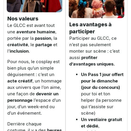
Nos valeurs
Les avantages à
Le GLCC est avant tout
participer
une
aventure humaine
,
portée par la
passion
, la
Participer au GLCC, ce
créativité
, le
partage
et
n’est pas seulement
l’
inclusion
.
monter sur scène : c’est
aussi
profiter
Pour nous, le
cosplay
est
d’avantages uniques.
bien plus qu’un simple
déguisement : c’est un
Un Pass 1 jour offert
acte créatif
, un
hommage
pour le dimanche
aux univers que l’on aime,
(jour du concours)
une façon de
devenir un
pour toi et ton
personnage
l’espace d’un
helper (la personne
jour, d’un week-end ou
qui t’assiste sur
d’un événement.
scène)
Un vestiaire gratuit
Derrière chaque
et dédié
,
costume, il y a des
heures