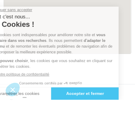
Liens
utiles
Le
Lorient
Laval
Blois
Amiens
Mans
Devenir
exposant
Actus &