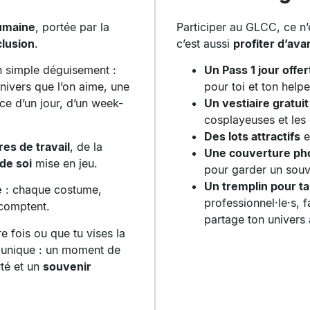
umaine
, portée par la
Participer au GLCC, ce n’
clusion
.
c’est aussi
profiter d’av
n simple déguisement :
Un Pass 1 jour offe
nivers que l’on aime, une
pour toi et ton help
ce d’un jour, d’un week-
Un vestiaire gratuit
cosplayeuses et les
Des lots attractifs
e
es de travail
, de la
Une couverture pho
 de soi
mise en jeu.
pour garder un souve
Un tremplin pour ta
é
: chaque
costume
,
professionnel·le·s, f
omptent.
partage ton univers 
 fois ou que tu vises la
 unique
: un moment de
rté
et un
souvenir