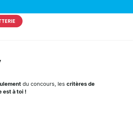
TTERIE
y
ulement
du concours, les
critères de
est à toi !