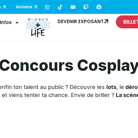
s
Amiens
BILLE
DEVENIR EXPOSANT
Infos
Concours Cospla
 enfin ton talent au public ? Découvre les
lots
, le
déro
 et viens tenter ta chance. Envie de briller ?
La scène 