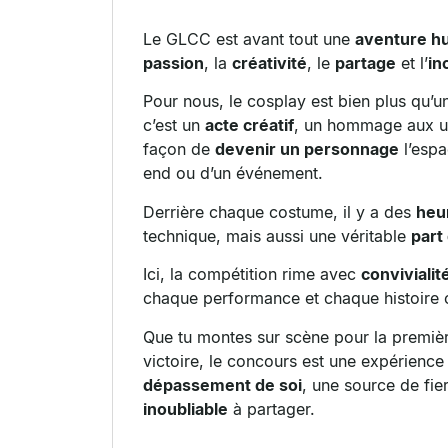
Le GLCC est avant tout une
aventure h
passion
, la
créativité
, le
partage
et l’
in
Pour nous, le
cosplay
est bien plus qu’u
c’est un
acte créatif
, un
hommage
aux u
façon de
devenir un personnage
l’espa
end ou d’un événement.
Derrière chaque costume, il y a des
heur
technique
, mais aussi une véritable
part
Ici, la
compétition
rime avec
convivialit
chaque
performance
et chaque
histoire
c
Que tu montes sur scène pour la première
victoire
, le concours est une
expérience
dépassement de soi
, une source de
fie
inoubliable
à partager.