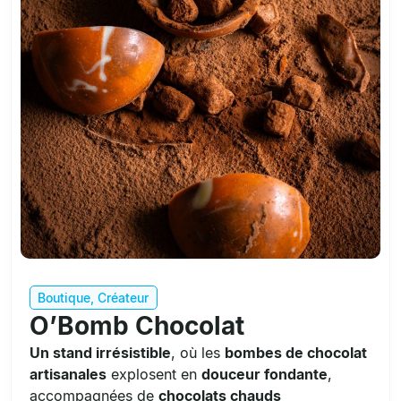
Boutique
,
Créateur
O’Bomb Chocolat
Un stand irrésistible
, où les
bombes de chocolat
artisanales
explosent en
douceur fondante
,
accompagnées de
chocolats chauds