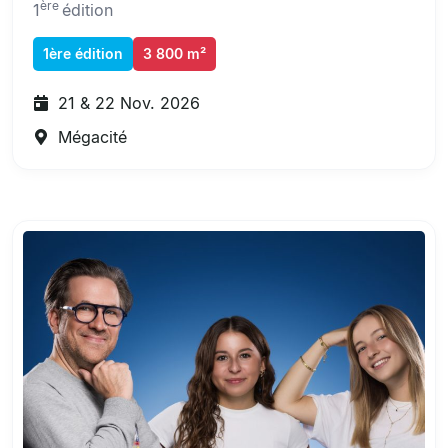
ère
1
édition
1ère édition
3 800 m²
21 & 22 Nov. 2026
Mégacité