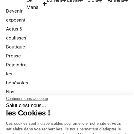
Le
Lorient
Laval
Blois
Amiens
Mans
Devenir
exposant
Actus &
coulisses
Boutique
Presse
Rejoindre
les
bénévoles
Nos
partenaires
FAQ
À propos
Nous