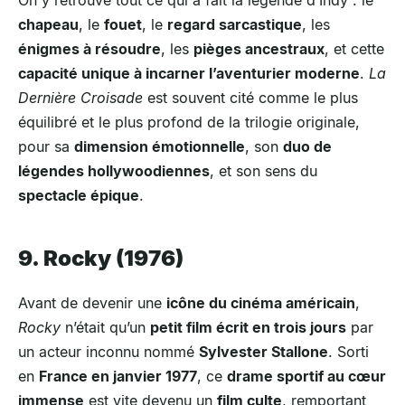
On y retrouve tout ce qui a fait la légende d’Indy : le
chapeau
, le
fouet
, le
regard sarcastique
, les
énigmes à résoudre
, les
pièges ancestraux
, et cette
capacité unique à incarner l’aventurier moderne
.
La
Dernière Croisade
est souvent cité comme le plus
équilibré et le plus profond de la trilogie originale,
pour sa
dimension émotionnelle
, son
duo de
légendes hollywoodiennes
, et son sens du
spectacle épique
.
9. Rocky (1976)
Avant de devenir une
icône du cinéma américain
,
Rocky
n’était qu’un
petit film écrit en trois jours
par
un acteur inconnu nommé
Sylvester Stallone
. Sorti
en
France en janvier 1977
, ce
drame sportif au cœur
immense
est vite devenu un
film culte
, remportant