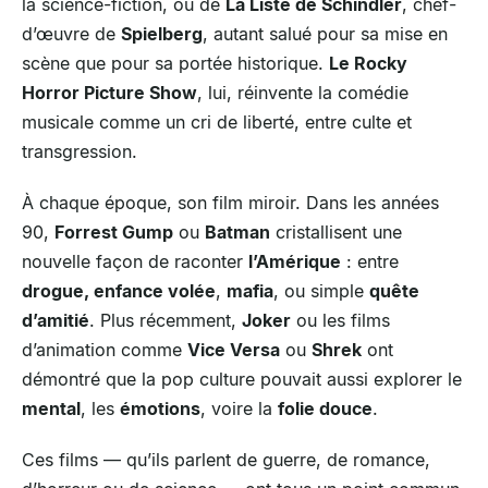
la science-fiction, ou de
La Liste de Schindler
, chef-
d’œuvre de
Spielberg
, autant salué pour sa mise en
scène que pour sa portée historique.
Le Rocky
Horror Picture Show
, lui, réinvente la comédie
musicale comme un cri de liberté, entre culte et
transgression.
À chaque époque, son film miroir. Dans les années
90,
Forrest Gump
ou
Batman
cristallisent une
nouvelle façon de raconter
l’Amérique
: entre
drogue, enfance volée
,
mafia
, ou simple
quête
d’amitié
. Plus récemment,
Joker
ou les films
d’animation comme
Vice Versa
ou
Shrek
ont
démontré que la pop culture pouvait aussi explorer le
mental
, les
émotions
, voire la
folie douce
.
Ces films — qu’ils parlent de guerre, de romance,