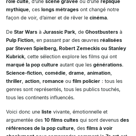
rôle culte
, d’une
scène gravée
ou d’une
réplique
mythique
, ces
longs métrages
ont changé notre
façon de voir, d’aimer et de rêver le
cinéma
.
De
Star Wars
à
Jurassic Park
, de
Ghostbusters
à
Pulp Fiction
, en passant par des œuvres
réalisées
par Steven Spielberg, Robert Zemeckis ou Stanley
Kubrick
, cette sélection explore les films qui ont
marqué la pop culture
autant que les
générations
.
Science-fiction
,
comédie
,
drame
,
animation
,
thriller
,
action
,
romance
ou
film policier
: tous les
genres sont représentés, tous les publics touchés,
tous les continents influencés.
Voici donc une
liste
vivante, émotionnelle et
argumentée des
10 films cultes
qui sont devenus
des
références de la pop culture
, des
films à voir