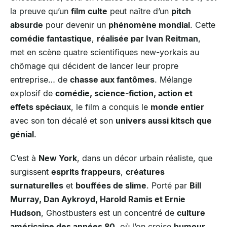
la preuve qu’un
film culte
peut naître d’un
pitch
absurde
pour devenir un
phénomène mondial
. Cette
comédie fantastique
,
réalisée par Ivan Reitman
,
met en scène quatre scientifiques new-yorkais au
chômage qui décident de lancer leur propre
entreprise… de
chasse aux fantômes
. Mélange
explosif de
comédie, science-fiction, action et
effets spéciaux
, le film a conquis le
monde entier
avec son ton décalé et son
univers aussi kitsch que
génial
.
C’est à
New York
, dans un décor urbain réaliste, que
surgissent
esprits frappeurs
,
créatures
surnaturelles
et
bouffées de slime
. Porté par
Bill
Murray, Dan Aykroyd, Harold Ramis et Ernie
Hudson
, Ghostbusters est un concentré de
culture
américaine des années 80
, où l’on croise
humour