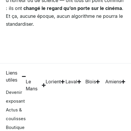
d’horreur ou de science — ont tous un point commun
: ils ont
changé le regard qu’on porte sur le cinéma
.
Et ça, aucune époque, aucun algorithme ne pourra le
standardiser.
Liens
utiles
Le
Lorient
Laval
Blois
Amiens
Mans
Devenir
exposant
Actus &
coulisses
Boutique