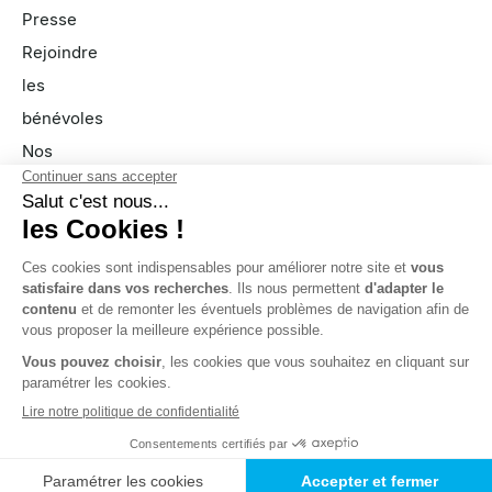
Presse
Rejoindre
les
bénévoles
Nos
partenaires
FAQ
À propos
Nous
contacter
Mentions légales
Politique de cookies
Conditions exposants
Politique de confidentialité
Conditions générales de vente
© 2025 JCK Production & Événementiel