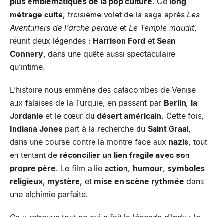
plus emblématiques de la pop culture
. Ce
long
métrage culte
, troisième volet de la saga après
Les
Aventuriers de l’arche perdue
et
Le Temple maudit
,
réunit deux légendes :
Harrison Ford
et
Sean
Connery
, dans une quête aussi spectaculaire
qu’intime.
L’histoire nous emmène des catacombes de Venise
aux falaises de la Turquie, en passant par
Berlin
,
la
Jordanie
et le cœur du
désert américain
. Cette fois,
Indiana Jones
part à la recherche du
Saint Graal
,
dans une course contre la montre face aux
nazis
, tout
en tentant de
réconcilier un lien fragile avec son
propre père
. Le film allie
action
,
humour
,
symboles
religieux
,
mystère
, et
mise en scène rythmée
dans
une alchimie parfaite.