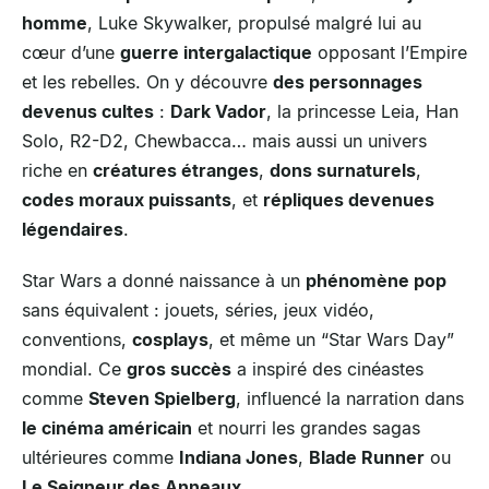
homme
, Luke Skywalker, propulsé malgré lui au
cœur d’une
guerre intergalactique
opposant l’Empire
et les rebelles. On y découvre
des personnages
devenus cultes
:
Dark Vador
, la princesse Leia, Han
Solo, R2-D2, Chewbacca… mais aussi un univers
riche en
créatures étranges
,
dons surnaturels
,
codes moraux puissants
, et
répliques devenues
légendaires
.
Star Wars a donné naissance à un
phénomène pop
sans équivalent : jouets, séries, jeux vidéo,
conventions,
cosplays
, et même un “Star Wars Day”
mondial. Ce
gros succès
a inspiré des cinéastes
comme
Steven Spielberg
, influencé la narration dans
le cinéma américain
et nourri les grandes sagas
ultérieures comme
Indiana Jones
,
Blade Runner
ou
Le Seigneur des Anneaux
.