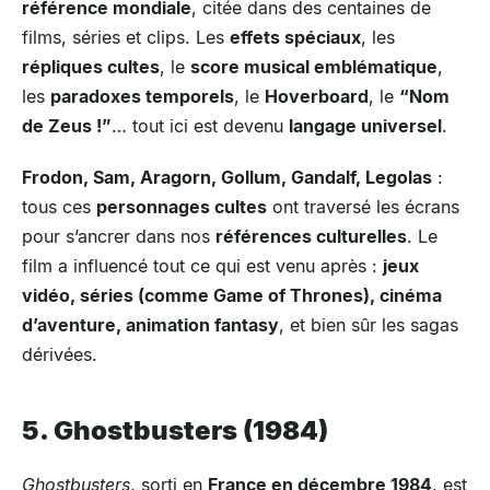
référence mondiale
, citée dans des centaines de
films, séries et clips. Les
effets spéciaux
, les
répliques cultes
, le
score musical emblématique
,
les
paradoxes temporels
, le
Hoverboard
, le
“Nom
de Zeus !”
… tout ici est devenu
langage universel
.
Frodon, Sam, Aragorn, Gollum, Gandalf, Legolas
:
tous ces
personnages cultes
ont traversé les écrans
pour s’ancrer dans nos
références culturelles
. Le
film a influencé tout ce qui est venu après :
jeux
vidéo, séries (comme Game of Thrones), cinéma
d’aventure, animation fantasy
, et bien sûr les sagas
dérivées.
5. Ghostbusters (1984)
Ghostbusters
, sorti en
France en décembre 1984
, est