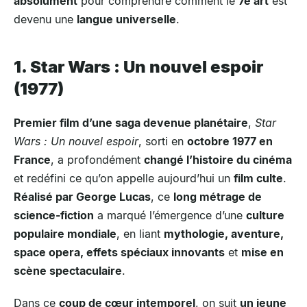
absolument
pour comprendre comment le
7e art
est
devenu une
langue universelle
.
1. Star Wars : Un nouvel espoir
(1977)
Premier film d’une saga devenue planétaire
,
Star
Wars : Un nouvel espoir
, sorti en
octobre 1977 en
France
, a profondément
changé l’histoire du cinéma
et redéfini ce qu’on appelle aujourd’hui un
film culte
.
Réalisé par George Lucas
, ce
long métrage de
science-fiction
a marqué l’émergence d’une
culture
populaire mondiale
, en liant
mythologie, aventure,
space opera, effets spéciaux innovants
et
mise en
scène spectaculaire
.
Dans ce
coup de cœur intemporel
, on suit
un jeune