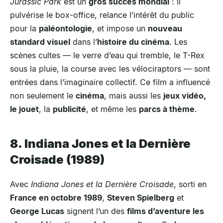
Jurassic Park
est un
gros succès mondial
: il
pulvérise le box-office, relance l’intérêt du public
pour la
paléontologie
, et impose un
nouveau
standard visuel
dans l’
histoire du cinéma
. Les
scènes cultes — le verre d’eau qui tremble, le T-Rex
sous la pluie, la course avec les vélociraptors — sont
entrées dans l’imaginaire collectif. Ce film a influencé
non seulement le
cinéma
, mais aussi les
jeux vidéo,
le jouet
, la
publicité
, et même les
parcs à thème
.
8. Indiana Jones et la Dernière
Croisade (1989)
Avec
Indiana Jones et la Dernière Croisade
, sorti en
France en octobre 1989
,
Steven Spielberg
et
George Lucas
signent l’un des
films d’aventure les